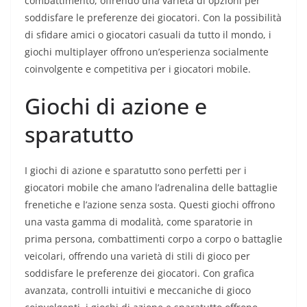
combattimento, offrendo una varietà di opzioni per
soddisfare le preferenze dei giocatori. Con la possibilità
di sfidare amici o giocatori casuali da tutto il mondo, i
giochi multiplayer offrono un’esperienza socialmente
coinvolgente e competitiva per i giocatori mobile.
Giochi di azione e
sparatutto
I giochi di azione e sparatutto sono perfetti per i
giocatori mobile che amano l’adrenalina delle battaglie
frenetiche e l’azione senza sosta. Questi giochi offrono
una vasta gamma di modalità, come sparatorie in
prima persona, combattimenti corpo a corpo o battaglie
veicolari, offrendo una varietà di stili di gioco per
soddisfare le preferenze dei giocatori. Con grafica
avanzata, controlli intuitivi e meccaniche di gioco