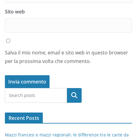
Sito web
Salva il mio nome, email e sito web in questo browser
per la prossima volta che commento.
Cerca
Recent Posts
Mazzi francesi e mazzi regionali: le differenze tra le carte da