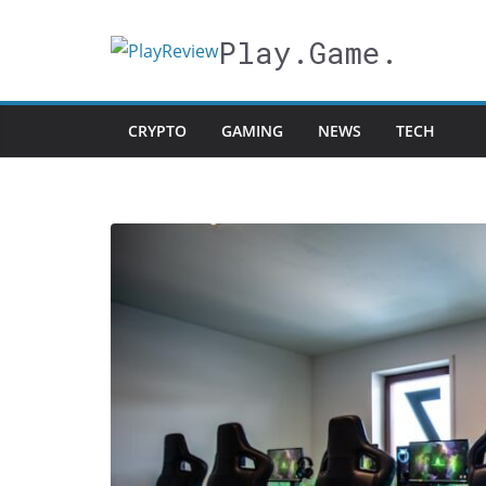
Salta
al
Play.Game.
contenuto
CRYPTO
GAMING
NEWS
TECH