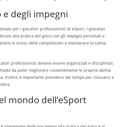
 e degli impegni
ale per i giocatori professionisti di eSport. I giocatori
icato alla pratica del gioco con gli impegni personali e
 gestire lo stress delle competizioni e mantenere la calma
catori professionisti devono essere organizzati e disciplinati.
n modo da poter migliorare costantemente le proprie abilità
na. Inoltre, è importante prendersi del tempo per rilassarsi e
altra.
nel mondo dell’eSport
 è importante dedicare tempo alla pratica del gioco e al