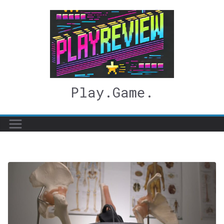
Salta
al
contenuto
Play.Game.