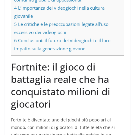
4
L’importanza dei videogiochi nella cultura
giovanile
5
Le critiche e le preoccupazioni legate all’uso
eccessivo dei videogiochi
6
Conclusioni: il futuro dei videogiochi e il loro
impatto sulla generazione giovane
Fortnite: il gioco di
battaglia reale che ha
conquistato milioni di
giocatori
Fortnite è diventato uno dei giochi più popolari al
mondo, con milioni di giocatori di tutte le età che si
uniscono per partecipare a battaglie epiche in un