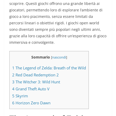
scoprire. Questi giochi offrono una grande libertà ai
giocatori, permettendo loro di esplorare l’ambiente di
gioco a loro piacimento, senza essere limitati da
percorsi lineari o obiettivi rigidi. I giochi open world
sono diventati sempre più popolari negli ultimi anni,
grazie alla loro capacità di offrire un’esperienza di gioco
immersiva e coinvolgente.
Sommario
[
nascondi
]
1
The Legend of Zelda: Breath of the Wild
2
Red Dead Redemption 2
3
The Witcher 3: Wild Hunt
4
Grand Theft Auto V
5
Skyrim
6
Horizon Zero Dawn