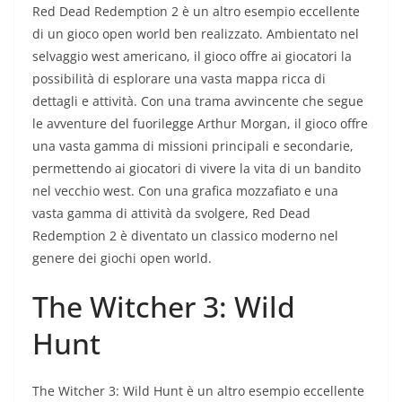
Red Dead Redemption 2 è un altro esempio eccellente
di un gioco open world ben realizzato. Ambientato nel
selvaggio west americano, il gioco offre ai giocatori la
possibilità di esplorare una vasta mappa ricca di
dettagli e attività. Con una trama avvincente che segue
le avventure del fuorilegge Arthur Morgan, il gioco offre
una vasta gamma di missioni principali e secondarie,
permettendo ai giocatori di vivere la vita di un bandito
nel vecchio west. Con una grafica mozzafiato e una
vasta gamma di attività da svolgere, Red Dead
Redemption 2 è diventato un classico moderno nel
genere dei giochi open world.
The Witcher 3: Wild
Hunt
The Witcher 3: Wild Hunt è un altro esempio eccellente