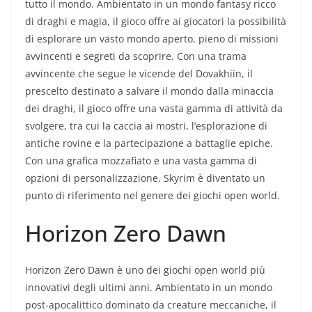
tutto il mondo. Ambientato in un mondo fantasy ricco
di draghi e magia, il gioco offre ai giocatori la possibilità
di esplorare un vasto mondo aperto, pieno di missioni
avvincenti e segreti da scoprire. Con una trama
avvincente che segue le vicende del Dovakhiin, il
prescelto destinato a salvare il mondo dalla minaccia
dei draghi, il gioco offre una vasta gamma di attività da
svolgere, tra cui la caccia ai mostri, l’esplorazione di
antiche rovine e la partecipazione a battaglie epiche.
Con una grafica mozzafiato e una vasta gamma di
opzioni di personalizzazione, Skyrim è diventato un
punto di riferimento nel genere dei giochi open world.
Horizon Zero Dawn
Horizon Zero Dawn è uno dei giochi open world più
innovativi degli ultimi anni. Ambientato in un mondo
post-apocalittico dominato da creature meccaniche, il