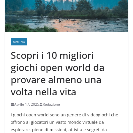
GAMING
Scopri i 10 migliori
giochi open world da
provare almeno una
volta nella vita
Aprile 17, 2025
Redazione
I giochi open world sono un genere di videogiochi che
offrono ai giocatori un vasto mondo virtuale da
esplorare, pieno di missioni, attività e segreti da