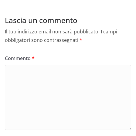
Lascia un commento
Il tuo indirizzo email non sarà pubblicato.
I campi
obbligatori sono contrassegnati
*
Commento
*