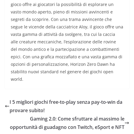
gioco offre ai giocatori la possibilità di esplorare un
vasto mondo aperto, pieno di missioni avvincenti e
segreti da scoprire. Con una trama avvincente che
segue le vicende della cacciatrice Aloy, il gioco offre una
vasta gamma di attività da svolgere, tra cui la caccia
alle creature meccaniche, l’esplorazione delle rovine
del mondo antico e la partecipazione a combattimenti
epici. Con una grafica mozzafiato e una vasta gamma di
opzioni di personalizzazione, Horizon Zero Dawn ha
stabilito nuovi standard nel genere dei giochi open
world.
I 5 migliori giochi free-to-play senza pay-to-win da
provare subito!
Gaming 2.0: Come sfruttare al massimo le
opportunità di guadagno con Twitch, eSport e NFT